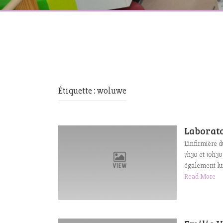
Étiquette :
woluwe
Laborato
L’infirmière 
7h30 et 10h30
également lui
Read More