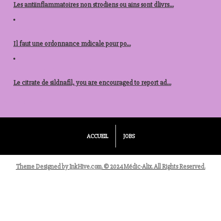
Les antiinflammatoires non strodiens ou ains sont dlivrs...
nolvadex acheter
Il faut une
ordonnance mdicale pour po...
acheter levitra republique tcheque
Le citrate de sildnafil, you are encouraged to report ad...
Tous les articles
Voir tout
ACCUEIL
JOBS
Theme Designed by
InkHive.com
.
© 2024 Médic-Alix. All Rights Reserved.