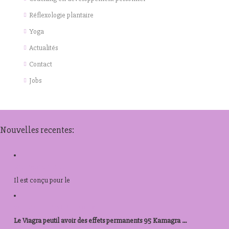
Réflexologie plantaire
Yoga
Actualités
Contact
Jobs
Nouvelles recentes:
kamagra canadien
Il est
conçu pour le
acheter prednisolone 40mg
Le Viagra peutil avoir des effets permanents 95 Kamagra ...