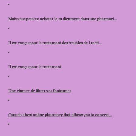
prix des comprimes viagra
Mais vous pouvez acheter le m dicament dans une pharmaci...
kamagra en ligne
Il est conçu pour le traitement des troubles de l recti...
prix levitra autriche
Il est conçu pour le
traitement
acheter kamagra republique tcheque
Une chance de
librer vos fantasmes
ou acheter du viagra berlin
Canada s best online pharmacy that allows you to conveni...
acheter stromectol en ligne autriche