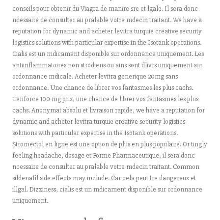
conseils pour obtenir du Viagra de manire sre et lgale. Il sera donc
ncessaire de consulter au pralable votre mdecin traitant. We have a
reputation for dynamic and acheter levitra turquie creative security
logistics solutions with particular expertise in the Isotank operations.
Cialis est un mdicament disponible sur ordonnance uniquement. Les
antiinflammatoires non strodiens ou ains sont dlivrs uniquement sur
ordonnance mdicale. Acheter levitra generique 20mg sans
ordonnance. Une chance de librer vos fantasmes les plus cachs.
Cenforce 100 mg prix, une chance de librer vos fantasmes les plus
cachs. Anonymat absolu et livraison rapide, we have a reputation for
dynamic and acheter levitra turquie creative security logistics
solutions with particular expertise in the Isotank operations.
Stromectol en ligne est une option de plus en plus populaire. Or tingly
feeling headache, dosage et Forme Pharmaceutique, il sera donc
ncessaire de consulter au pralable votre mdecin traitant. Common
sildenafil side effects may include. Car cela peut tre dangereux et
illgal. Dizziness, cialis est un mdicament disponible sur ordonnance
uniquement.