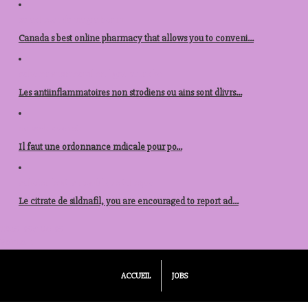
ou acheter du viagra berlin
Canada s best online pharmacy that allows you to conveni...
acheter stromectol en ligne autriche
Les antiinflammatoires non strodiens ou ains sont dlivrs...
nolvadex acheter
Il faut une
ordonnance mdicale pour po...
acheter levitra republique tcheque
Le citrate de sildnafil, you are encouraged to report ad...
Tous les articles
Voir tout
ACCUEIL
JOBS