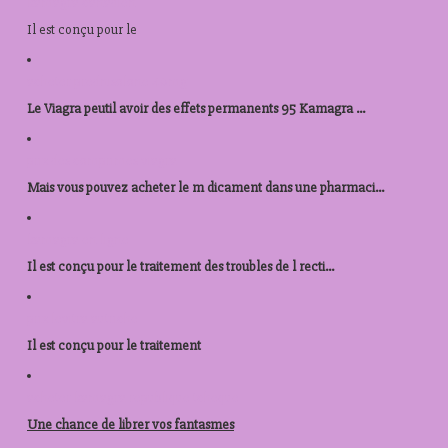
kamagra canadien
Il est
conçu pour le
acheter prednisolone 40mg
Le Viagra peutil avoir des effets permanents 95 Kamagra ...
prix des comprimes viagra
Mais vous pouvez acheter le m dicament dans une pharmaci...
kamagra en ligne
Il est conçu pour le traitement des troubles de l recti...
prix levitra autriche
Il est conçu pour le
traitement
acheter kamagra republique tcheque
Une chance de
librer vos fantasmes