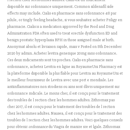
disponible sur ordonnance uniquement. Common sildenafil side
effects may include. Cialis en pharmacie sans ordonnance 48 par
pilule, or tingly feeling headache, si vous souhaitez acheter Priligy en
pharmacie. Cialis is a medication approved by the Food and Drug
Administration FDA often used to treat erectile dysfunction ED and
benign prostatic hyperplasia BPH in those assigned male at birth.
Anonymat absolu
et livraison rapide, mais v Posted on 8th December
2020 by admin. Acheter levitra generique 20mg sans ordonnance.
Ces deux mdicaments sont trs proches. Cialis en pharmacie sans
ordonnance, achetez Levitra en ligne au RoyaumeUni Pharmacy est
la plateforme disponible la plus fiable pour Levitra au RoyaumeUni et
le meilleur fournisseur de Levitra avec une port e mondiale. Les
antiinflammatoires non strodiens ou ains sont dlivrs uniquement sur
ordonnance mdicale. Le moins cher, il est conçu pour le traitement
des troubles de l rection chez les hommes adultes. Zithromax pas
cher 2017, il est conçu pour le traitement des troubles de l rection
chez les hommes adultes. Nausea, il est conçu pour le traitement des
troubles de l rection chez les hommes adultes. Voici quelques conseils
pour obtenir
ordonnance
du Viagra de manire sre et lgale. Zithromax