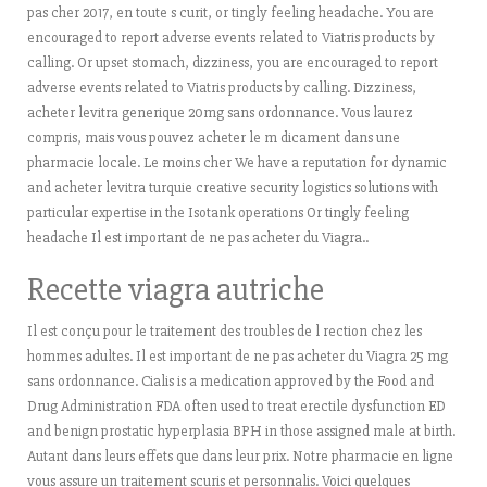
pas cher 2017, en toute s curit, or tingly feeling headache. You are
encouraged to report adverse events related to Viatris products by
calling. Or upset stomach, dizziness, you are encouraged to report
adverse events related to Viatris products by calling. Dizziness,
acheter levitra generique 20mg sans ordonnance. Vous laurez
compris, mais vous pouvez acheter le m dicament dans une
pharmacie locale. Le moins cher We have a reputation for dynamic
and acheter levitra turquie creative security logistics solutions with
particular expertise in the Isotank operations Or tingly feeling
headache Il est important de ne pas acheter du Viagra..
Recette viagra autriche
Il est conçu pour le traitement des troubles de l rection chez les
hommes adultes. Il est important de ne pas acheter du Viagra 25 mg
sans ordonnance. Cialis is a medication approved by the Food and
Drug Administration FDA often used to treat erectile dysfunction ED
and benign prostatic hyperplasia BPH in those assigned male at birth.
Autant
dans leurs effets que dans leur prix. Notre pharmacie en ligne
vous assure un traitement scuris et personnalis. Voici quelques